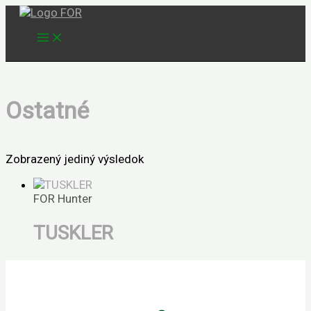
Preskočiť
na
obsah
Ostatné
Zobrazený jediný výsledok
FOR Hunter
TUSKLER