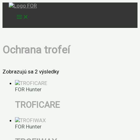
Preskočiť
na
obsah
Ochrana trofeí
Zobrazujú sa 2 výsledky
FOR Hunter
TROFICARE
FOR Hunter