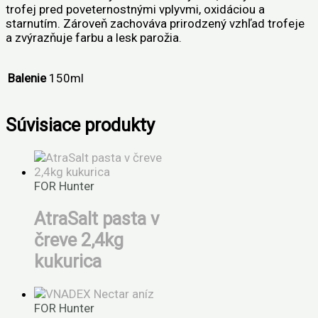
trofej pred poveternostnými vplyvmi, oxidáciou a
starnutím. Zároveň zachováva prirodzený vzhľad trofeje
a zvýrazňuje farbu a lesk parožia.
Balenie
150ml
Súvisiace produkty
FOR Hunter
AtraSalt pasta v
čreve 2,4kg
kukurica
FOR Hunter