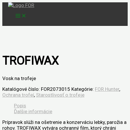
Preskočiť
na
obsah
TROFIWAX
Vosk na trofeje
Katalógové číslo:
FOR2073015
Kategórie:
FOR Hunter
,
Ochrana trofeí
,
Starostlivosť o trofeje
Popis
Ďalšie informácie
Prípravok slúži na ošetrenie a konzerváciu lebky, parožia a
rohov. TROFIWAX vytvára ochranný film, ktorý chráni