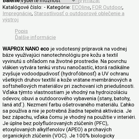
Balenie
Vymazať
Katalógové číslo:
-
Kategórie:
ECOline
,
FOR Outdoor
,
Impregnácie
,
Starostlivosť o outdoorové oblečenie a
výstroj
Popis
Ďalšie informácie
WAPROX NANO eco
je vodotesný prípravok na vodnej
báze využívajúci nanotechnológiu pre kožu a textil
vyvinutú s ohľadom na životné prostredie. Na povrchu
vlákien vytvára tenkú vrstvu nanočastíc, ktorá radikálne
zvyšuje vodoodpudivosť (hydrofóbnosť) a UV ochranu
všetkých druhov textílií a kože vrátane membránových a
softshellových materiálov pri zachovaní ich priedušnosti.
Vďaka týmto vlastnostiam je vhodný na hydroizoláciu
odevov, obuvi a outdoorového vybavenia (stany, batohy,
laná atď.). Nezmení farbu ošetrovaného materiálu. Ľahko
sa používa a nie je potrebná žiadna tepelná aktivácia. Je
bez zápachu, vďaka čomu je vhodný na použitie v interiéri.
Je úplne bez polyfluórovaných zlúčenín (PFC),
etoxylovaných alkylfenolov (APEO) a prchavých
organických zlúčenín (VOC). Je 100% biologicky