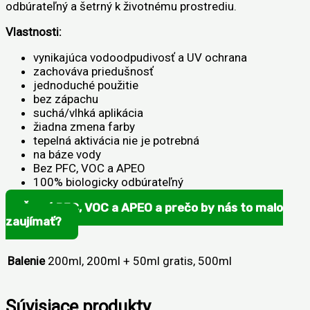
odbúrateľný a šetrný k životnému prostrediu.
Vlastnosti:
vynikajúca vodoodpudivosť a UV ochrana
zachováva priedušnosť
jednoduché použitie
bez zápachu
suchá/vlhká aplikácia
žiadna zmena farby
tepelná aktivácia nie je potrebná
na báze vody
Bez PFC, VOC a APEO
100% biologicky odbúrateľný
Čo sú PFC, VOC a APEO a prečo by nás to malo
zaujímať?
Balenie
200ml, 200ml + 50ml gratis, 500ml
Súvisiace produkty